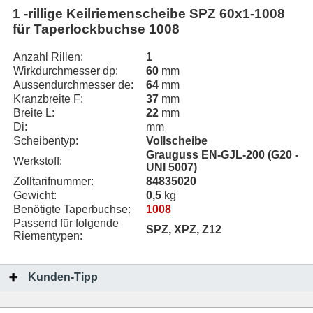
1 -rillige Keilriemenscheibe SPZ 60x1-1008
für Taperlockbuchse 1008
Anzahl Rillen:
1
Wirkdurchmesser dp:
60
mm
Aussendurchmesser de:
64
mm
Kranzbreite F:
37
mm
Breite L:
22
mm
Di:
mm
Scheibentyp:
Vollscheibe
Grauguss EN-GJL-200 (G20 -
Werkstoff:
UNI 5007)
Zolltarifnummer:
84835020
Gewicht:
0,5
kg
Benötigte Taperbuchse:
1008
Passend für folgende
SPZ, XPZ, Z12
Riementypen:
Kunden-Tipp