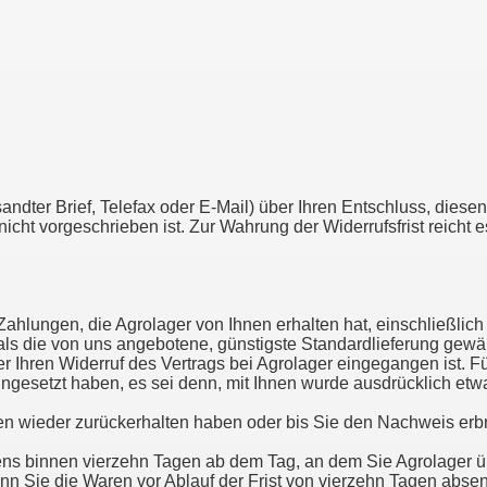
rsandter Brief, Telefax oder E-Mail) über Ihren Entschluss, diese
cht vorgeschrieben ist. Zur Wahrung der Widerrufsfrist reicht 
Zahlungen, die Agrolager von Ihnen erhalten hat, einschließlich
 als die von uns angebotene, günstigste Standardlieferung gewä
r Ihren Widerruf des Vertrags bei Agrolager eingegangen ist. 
eingesetzt haben, es sei denn, mit Ihnen wurde ausdrücklich et
en wieder zurückerhalten haben oder bis Sie den Nachweis erb
ens binnen vierzehn Tagen ab dem Tag, an dem Sie Agrolager üb
nn Sie die Waren vor Ablauf der Frist von vierzehn Tagen abse