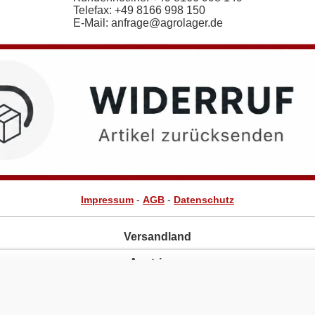
Telefax:
+49 8166 998 150
E-Mail: anfrage@agrolager.de
Impressum
-
AGB
-
Datenschutz
Versandland
Austria
Alle Preise inkl. MwSt. zzgl. Versand