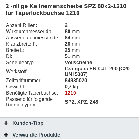
2 -rillige Keilriemenscheibe SPZ 80x2-1210
für Taperlockbuchse 1210
Anzahl Rillen:
2
Wirkdurchmesser dp:
80
mm
Aussendurchmesser de:
84
mm
Kranzbreite F:
28
mm
Breite L:
25
mm
Di:
51
mm
Scheibentyp:
Vollscheibe
Grauguss EN-GJL-200 (G20 -
Werkstoff:
UNI 5007)
Zolltarifnummer:
84835020
Gewicht:
0,7
kg
Benötigte Taperbuchse:
1210
Passend für folgende
SPZ, XPZ, Z48
Riementypen:
Kunden-Tipp
Verwandte Produkte