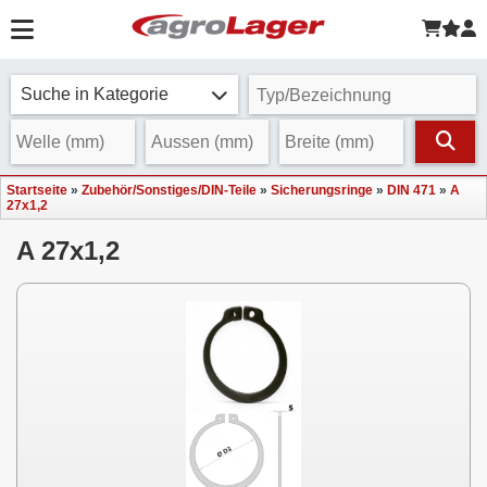
Suche in Kategorie
Startseite
»
Zubehör/Sonstiges/DIN-Teile
»
Sicherungsringe
»
DIN 471
»
A
27x1,2
A 27x1,2