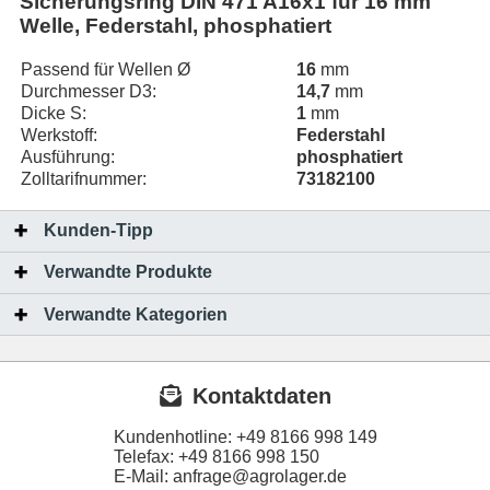
Sicherungsring DIN 471 A16x1 für 16 mm
Welle, Federstahl, phosphatiert
Passend für Wellen Ø
16
mm
Durchmesser D3:
14,7
mm
Dicke S:
1
mm
Werkstoff:
Federstahl
Ausführung:
phosphatiert
Zolltarifnummer:
73182100
Kunden-Tipp
Verwandte Produkte
Verwandte Kategorien
Kontaktdaten
Kundenhotline:
+49 8166 998 149
Telefax:
+49 8166 998 150
E-Mail: anfrage@agrolager.de