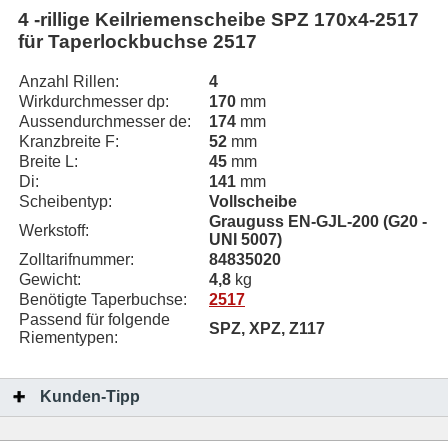
4 -rillige Keilriemenscheibe SPZ 170x4-2517
für Taperlockbuchse 2517
Anzahl Rillen:
4
Wirkdurchmesser dp:
170
mm
Aussendurchmesser de:
174
mm
Kranzbreite F:
52
mm
Breite L:
45
mm
Di:
141
mm
Scheibentyp:
Vollscheibe
Grauguss EN-GJL-200 (G20 -
Werkstoff:
UNI 5007)
Zolltarifnummer:
84835020
Gewicht:
4,8
kg
Benötigte Taperbuchse:
2517
Passend für folgende
SPZ, XPZ, Z117
Riementypen:
Kunden-Tipp