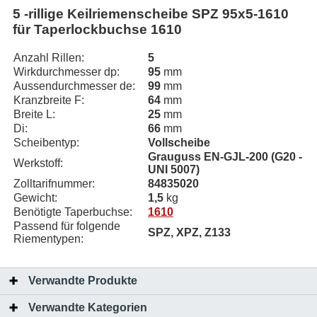
5 -rillige Keilriemenscheibe SPZ 95x5-1610
für Taperlockbuchse 1610
Anzahl Rillen:
5
Wirkdurchmesser dp:
95
mm
Aussendurchmesser de:
99
mm
Kranzbreite F:
64
mm
Breite L:
25
mm
Di:
66
mm
Scheibentyp:
Vollscheibe
Grauguss EN-GJL-200 (G20 -
Werkstoff:
UNI 5007)
Zolltarifnummer:
84835020
Gewicht:
1,5
kg
Benötigte Taperbuchse:
1610
Passend für folgende
SPZ, XPZ, Z133
Riementypen:
Verwandte Produkte
Verwandte Kategorien