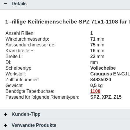
Details
1 -rillige Keilriemenscheibe SPZ 71x1-1108 fü
Anzahl Rillen:
1
Wirkdurchmesser dp:
71
mm
Aussendurchmesser de:
75
mm
Kranzbreite F:
16
mm
Breite L:
22
mm
Di:
mm
Scheibentyp:
Vollscheibe
Werkstoff:
Grauguss EN-GJL-
Zolltarifnummer:
84835020
Gewicht:
0,5
kg
Benötigte Taperbuchse:
1108
Passend für folgende Riementypen:
SPZ, XPZ, Z15
Kunden-Tipp
Verwandte Produkte