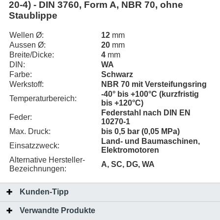
20-4) - DIN 3760, Form A, NBR 70, ohne
Staublippe
Wellen Ø:
12
mm
Aussen Ø:
20
mm
Breite/Dicke:
4
mm
DIN:
WA
Farbe:
Schwarz
Werkstoff:
NBR 70 mit Versteifungsring
-40° bis +100°C (kurzfristig
Temperaturbereich:
bis +120°C)
Federstahl nach DIN EN
Feder:
10270-1
Max. Druck:
bis 0,5 bar (0,05 MPa)
Land- und Baumaschinen,
Einsatzzweck:
Elektromotoren
Alternative Hersteller-
A, SC, DG, WA
Bezeichnungen:
Kunden-Tipp
Verwandte Produkte