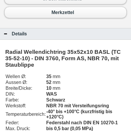
Merkzettel
Details
Radial Wellendichtring 35x52x10 BASL (TC
35-52-10) - DIN 3760, Form AS, NBR 70, mit
Staublippe
Wellen Ø:
35
mm
Aussen Ø:
52
mm
Breite/Dicke:
10
mm
DIN:
WAS
Farbe:
Schwarz
Werkstoff:
NBR 70 mit Versteifungsring
-40° bis +100°C (kurzfristig bis
Temperaturbereich:
+120°C)
Feder:
Federstahl nach DIN EN 10270-1
Max. Druck:
bis 0,5 bar (0,05 MPa)