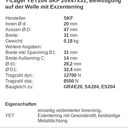
Y-Lager YET204 SKF 20x47x31, Befestigung
auf der Welle mit Exzenterring
Hersteller:
SKF
Innen Ø d:
20
mm
Aussen Ø D:
47
mm
Breite:
31
mm
Gewicht:
0,18
kg
Weitere Angaben:
Breite inkl Spannring B1:
31
mm
Breite Außenring C:
14
mm
Ø d1:
28,2
mm
Ø D1:
32,4
mm
Tragzahl dyn.:
12700
N
Tragzahl stat.:
6550
N
Baugleich zu:
GRAE20, SA204, ES204
Eigenschaften
einseitig verbreiterter Innenring,
YET
Extenterring mit Gewindestift, beidseitige
Metalldichtung